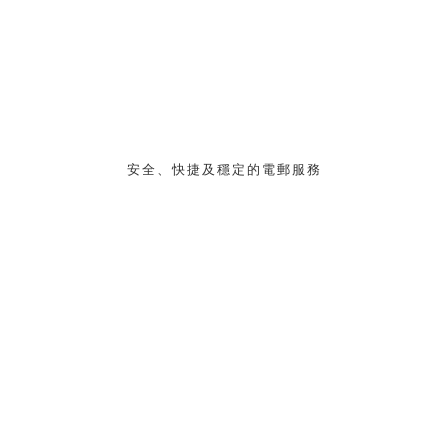
安全、快捷及穩定的電郵服務