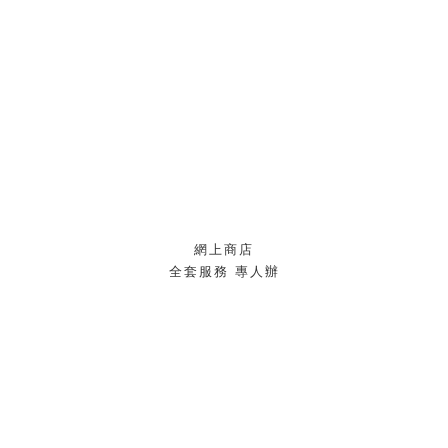
網上商店
全套服務 專人辦