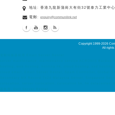
地址: 香港九龍新蒲崗大有街32號泰力工業中心
電郵:
enquiry@communilink.net
Copyright 1999-2026
Comm
All rights
電郵伺服器租用 Email Server Rental
server maintenance, maintenance service ACRONIS Backup 
hosting, web hosting, hosting hk, cloud hosting, ssd hosti
cloud email, Email Server Rental, Spam Controller, Global 
Secondary MX Record 7x24 Malaysia Server, Singapore Serve
colocation, server colocation, colocation hk, hk datac
器租用, Dell Server Rental