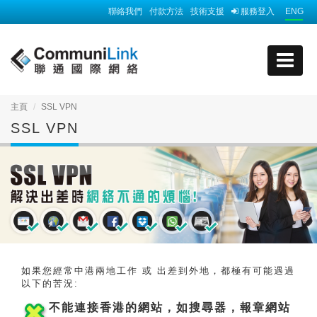
聯絡我們
付款方法
技術支援
服務登入
ENG
主頁
SSL VPN
SSL VPN
如果您經常中港兩地工作 或 出差到外地，都極有可能遇過
以下的苦況:
不能連接香港的網站，如搜尋器，報章網
站