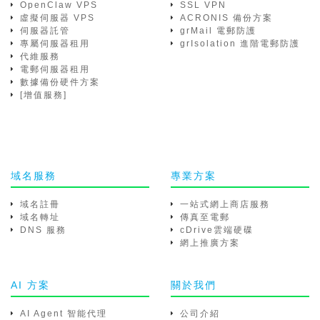
OpenClaw VPS
SSL VPN
虛擬伺服器 VPS
ACRONIS 備份方案
伺服器託管
grMail 電郵防護
專屬伺服器租用
grIsolation 進階電郵防護
代維服務
電郵伺服器租用
數據備份硬件方案
[增值服務]
域名服務
專業方案
域名註冊
一站式網上商店服務
域名轉址
傳真至電郵
DNS 服務
cDrive雲端硬碟
網上推廣方案
AI 方案
關於我們
AI Agent 智能代理
公司介紹