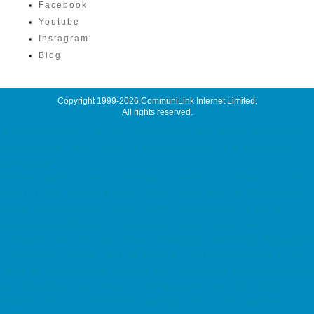
Facebook
Youtube
Instagram
Blog
Copyright 1999-2026
CommuniLink Internet Limited
.
All rights reserved.
Mac Colocation 託管 colo, Colocation, Mac Mini, Mac Studio,
Mac Hosting, Mac Server, Mac VPS, Local LLM, AI Agent,
OpenClaw
server maintenance, maintenance service ssd email, cloud
email, Email Server Rental, Spam Controller, Global SMTP,
Smart Email System, Catch SMTP, Offline Email Backup,
Secondary MX Record colocation, server colocation,
colocation hk, hk datacenter, 伺服器託管, 托管伺服器, 香港數據中
心 dedicated server, Dell 伺服器租用, Dell Server Rental 7x24
hosting, web hosting, hosting hk, cloud hosting, ssd hosting,
SSD 網站寄存, Unix Hosting, Windows Hosting ACRONIS
Backup Solution, ACRONIS 備份方案, Virtual Private Server