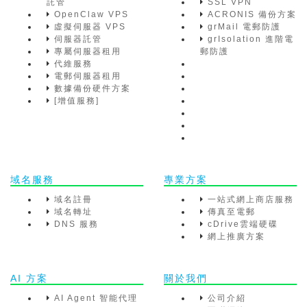
託管
SSL VPN
OpenClaw VPS
ACRONIS 備份方案
虛擬伺服器 VPS
grMail 電郵防護
伺服器託管
grIsolation 進階電
專屬伺服器租用
郵防護
代維服務
電郵伺服器租用
數據備份硬件方案
[增值服務]
域名服務
專業方案
域名註冊
一站式網上商店服務
域名轉址
傳真至電郵
DNS 服務
cDrive雲端硬碟
網上推廣方案
AI 方案
關於我們
AI Agent 智能代理
公司介紹